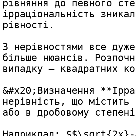
рівняння до певного сте
ірраціональність зникал
рівності.

З нерівностями все дуже
більше нюансів. Розпочн
випадку – квадратних ко
&#x20;Визначення **Ірра
нерівність, що містить 
або в дробовому степені.
Наприклад: $$\sqrt{2x}-